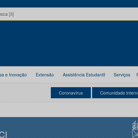
usca [3]
sa e Inovação
Extensão
Assistência Estudantil
Serviços
Coronavírus
Comunidade intern
CI