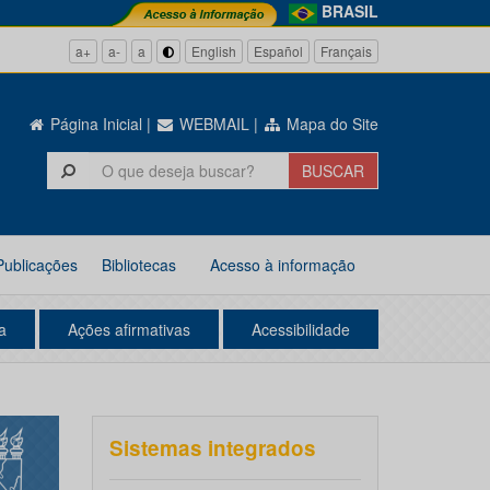
BRASIL
a+
a-
a
English
Español
Français
Página Inicial
|
WEBMAIL
|
Mapa do Site
Publicações
Bibliotecas
Acesso à informação
a
Ações afirmativas
Acessibilidade
Sistemas integrados