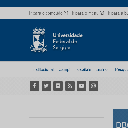
Ir para o conteúdo [1]
|
Ir para o menu [2]
|
Ir para a b
Institucional
Campi
Hospitais
Ensino
Pesqui
Facebook
Twitter
Flickr
RSS
Youtube
Instagram
DB